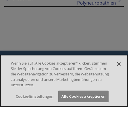
Polyneuropathien
Wenn Sie auf „Alle Cookies akzeptieren“ klicken, stimmen
Sie der Speicherung von Cookies auf Ihrem Gerät zu, um
DATENSCHUTZ
die Websitenavigation zu verbessern, die Websitenutzung
F
zu analysieren und unsere Marketingbemühungen zu
IMPRESSUM
unterstützen.
NUTZUNGSBEDINGUNGEN
o
COOKIE-EINSTELLUNGEN
Cookie-Einstellungen
Alle Cookies akzeptieren
o
KONTAKT
t
e
© 2026 by Takeda Pharma Vertrieb GmbH & Co. KG