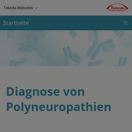
Direkt
Takeda Websites
zum
Inhalt
Startseite
CIDP GBS
THERAPIEGEBIETE
PRODUKTE
Top
MMN
menu
Diagnose von
Polyneuropathien