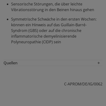
Sensorische Störungen, die über leichte
Vibrationsstörung in den Beinen hinaus gehen
Symmetrische Schwäche in den ersten Wochen:
können ein Hinweis auf das Guillain-Barré-
Syndrom (GBS) oder auf die chronische
inflammatorische demyelinisierende
Polyneuropathie (CIDP) sein
Quellen
S1-Leitlinie Diagnostik bei Polyneuropathien.
Verfügbar unter
https://dnvp9c1uo2095.cloudfront.net/cms-
C-APROM/DE/IG/0062
content/030067_LL_Polyneuropathien_2024_17133689
Letzter Zugriff: 14.01.2025.
Van den Bergh PYK. et al. Eur J Neurol.